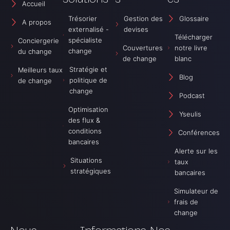
u
i
t
Accueil
s
f
B
i
f
u
Trésorier
Gestion des
Glossaire
A propos
c
u
s
externalisé -
devises
D
s
i
Télécharger
spécialiste
i
i
n
Conciergerie
Couvertures
f
o
notre livre
e
change
du change
f
n
s
de change
blanc
u
P
s
Stratégie et
Meilleurs taux
s
o
S
Blog
i
d
a
politique de
de change
o
c
n
change
n
a
s
Podcast
P
s
F
Optimisation
o
t
r
Yseulis
d
A
o
des flux &
c
m
n
conditions
a
b
Conférences
t
s
r
i
bancaires
t
i
è
Alerte sur les
A
v
r
Situations
taux
m
a
e
stratégiques
b
s
bancaires
r
A
i
m
Simulateur de
v
b
a
frais de
r
i
change
v
a