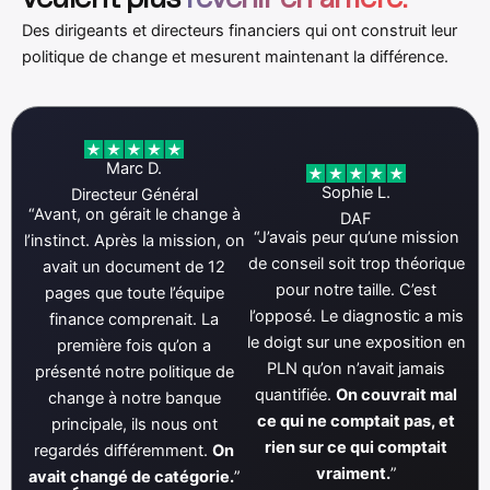
veulent plus
revenir en arrière.
Des dirigeants et directeurs financiers qui ont construit leur
politique de change et mesurent maintenant la différence.
Marc D.
Sophie L.
Directeur Général
“Avant, on gérait le change à
DAF
“J’avais peur qu’une mission
l’instinct. Après la mission, on
de conseil soit trop théorique
avait un document de 12
pour notre taille. C’est
pages que toute l’équipe
l’opposé. Le diagnostic a mis
finance comprenait. La
le doigt sur une exposition en
première fois qu’on a
PLN qu’on n’avait jamais
présenté notre politique de
quantifiée.
On couvrait mal
change à notre banque
ce qui ne comptait pas, et
principale, ils nous ont
rien sur ce qui comptait
regardés différemment.
On
vraiment.
”
avait changé de catégorie.
”