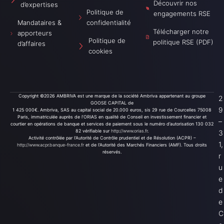
a
r
Découvrir nos
d’expertises
i
Politique de
engagements RSE
v
Mandataires &
confidentialité
a
Télécharger notre
apporteurs
Politique de
politique RSE (PDF)
d’affaires
cookies
Copyright ©2026 AMBRIVA est une marque de la société Ambriva appartenant au groupe
2
GOOSE CAPITAL de
9
1 425 000€. Ambriva, SAS au capital social de 20.000 euros, sis 29 rue de Courcelles 75008
Paris, immatriculée auprès de l’ORIAS en qualité de Conseil en investissement financier et
–
courtier en opérations de banque et services de paiement sous le numéro d’autorisation 130 032
82 vérifiable sur
http://www.orias.fr
.
3
Activité contrôlée par l’Autorité de Contrôle prudentiel et de Résolution (ACPR) –
1,
http://www.acpr.banque-france.fr
et de l’Autorité des Marchés Financiers (AMF). Tous droits
réservés.
r
u
e
d
e
C