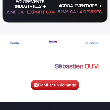
ÉQUIPEMENTS
AGROALIMENTAIRE →
INDUSTRIELS →
52M€ CA · 4 DEVISES
35M€ CA · EXPORT 60%
Échanger avec
Sébastien OUM
Faire un point sur votre exposition aux devises ?
Planifier un échange