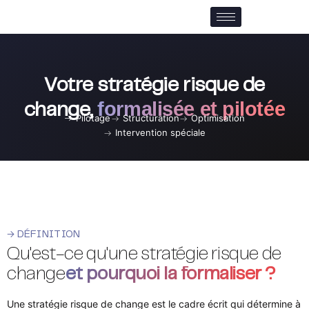
Aller
au
contenu
Votre stratégie risque de
formalisée et pilotée
change,
Pilotage
Structuration
Optimisation
Intervention spéciale
→ DÉFINITION
Qu'est-ce qu'une stratégie risque de
change
et pourquoi la formaliser ?
Une stratégie risque de change est le cadre écrit qui détermine à