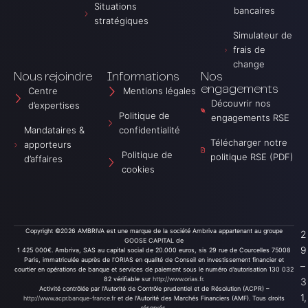
Situations
a
b
t
bancaires
s
r
i
stratégiques
t
i
è
Simulateur de
A
v
r
frais de
m
a
e
b
s
change
r
A
Nous rejoindre
Informations
Nos
i
m
engagements
Centre
Mentions légales
v
b
a
r
Découvrir nos
d’expertises
i
Politique de
engagements RSE
v
Mandataires &
confidentialité
a
Télécharger notre
apporteurs
Politique de
politique RSE (PDF)
d’affaires
cookies
Copyright ©2026 AMBRIVA est une marque de la société Ambriva appartenant au groupe
2
GOOSE CAPITAL de
9
1 425 000€. Ambriva, SAS au capital social de 20.000 euros, sis 29 rue de Courcelles 75008
Paris, immatriculée auprès de l’ORIAS en qualité de Conseil en investissement financier et
–
courtier en opérations de banque et services de paiement sous le numéro d’autorisation 130 032
82 vérifiable sur
http://www.orias.fr
.
3
Activité contrôlée par l’Autorité de Contrôle prudentiel et de Résolution (ACPR) –
1,
http://www.acpr.banque-france.fr
et de l’Autorité des Marchés Financiers (AMF). Tous droits
réservés.