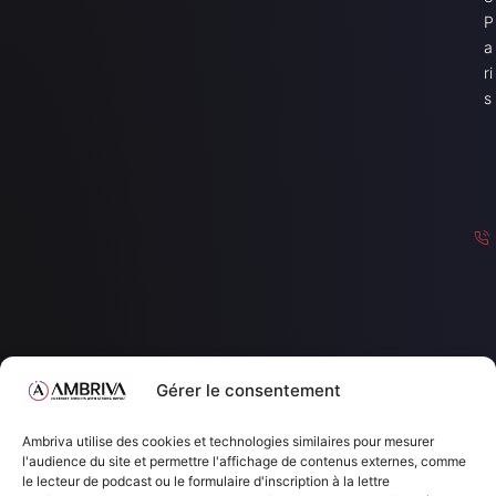
P
a
ri
s
c
Gérer le consentement
o
n
Ambriva utilise des cookies et technologies similaires pour mesurer
a
l'audience du site et permettre l'affichage de contenus externes, comme
c
le lecteur de podcast ou le formulaire d'inscription à la lettre