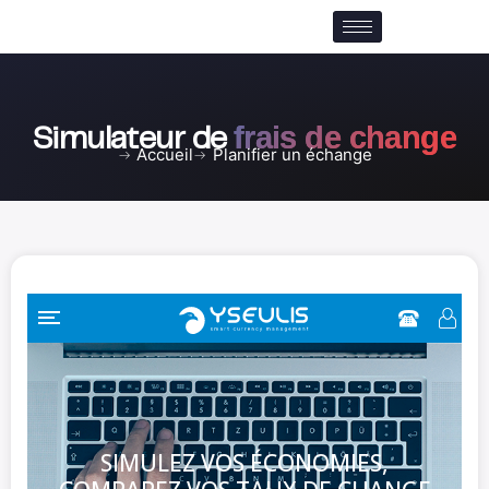
Aller
au
contenu
frais de change
Simulateur de
Accueil
Planifier un échange