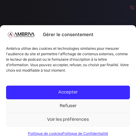
Gérer le consentement
c
Ambriva utilise des cookies et technologies similaires pour mesurer
o
l'audience du site et permettre l'affichage de contenus externes, comme
le lecteur de podcast ou le formulaire d'inscription à la lettre
n
d'information. Vous pouvez accepter, refuser, ou choisir par finalité. Votre
a
choix est modifiable à tout moment.
c
a
Accepter
b
Refuser
ri
v
Voir les préférences
a
c
Politique de cookies
Politique de Confidentialité