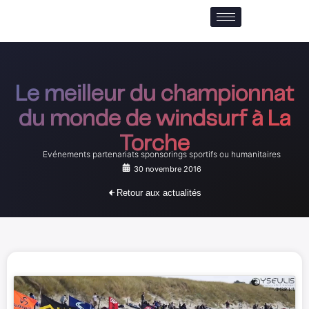
Aller
au
contenu
Le meilleur du championnat
du monde de windsurf à La
Torche
Evénements partenariats sponsorings sportifs ou humanitaires
30 novembre 2016
Retour aux actualités