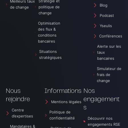
Stratégie et
Meilleurs taux
s
o
S
Blog
i
d
a
politique de
de change
o
c
n
change
n
a
s
Podcast
P
s
F
Optimisation
o
t
r
Yseulis
d
A
o
des flux &
c
m
n
conditions
a
b
Conférences
t
s
r
i
bancaires
t
i
è
Alerte sur les
A
v
r
Situations
taux
m
a
e
stratégiques
b
s
bancaires
r
A
i
m
Simulateur de
v
b
a
frais de
r
i
change
v
a
Nous
Informations
Nos
rejoindre
engagement
Mentions légales
s
Centre
Politique de
d’expertises
confidentialité
Découvrir nos
engagements RSE
Mandataires &