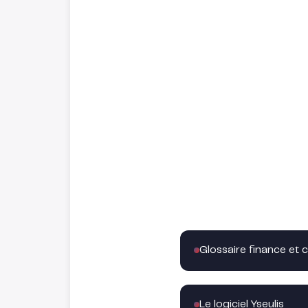
Glossaire finance et c
Le logiciel Yseulis