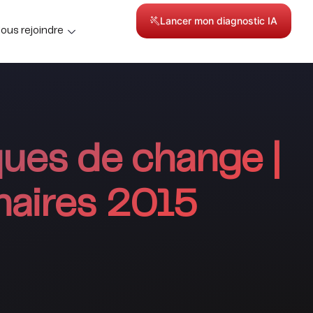
Lancer mon diagnostic IA
ous rejoindre
sques de change |
naires 2015