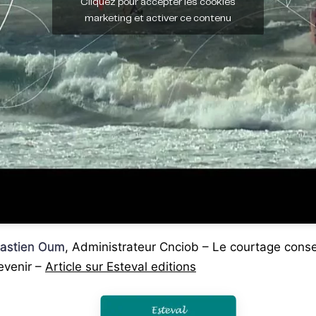
Cliquez pour accepter les cookies
marketing et activer ce contenu
ébastien Oum
, Administrateur Cnciob – Le courtage cons
evenir –
Article sur Esteval editions