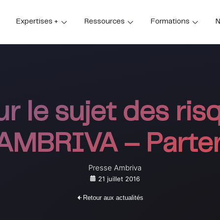
Expertises +
Ressources
Formations
N
r le sujet des ri
 AMBRIVA – Parte
Presse Ambriva
21 juillet 2016
Retour aux actualités